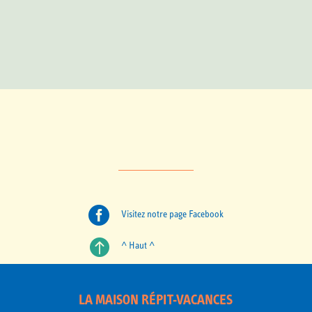

Visitez notre page Facebook

^ Haut ^
LA MAISON RÉPIT-VACANCES