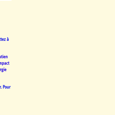
tez à
utien
impact
rgie
. Pour